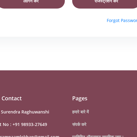
लॉगिन करें
रजिस्ट्रेशन करें
Forgot Passwo
 Contact
Pages
:
Surendra Raghuwanshi
हमारे बारे में
t No :
+91 98933-27649
संपर्क करे
ramnaamlekhan@gmail.com
प्रतिदिन ऑनलाइन सामूहिक जाप।